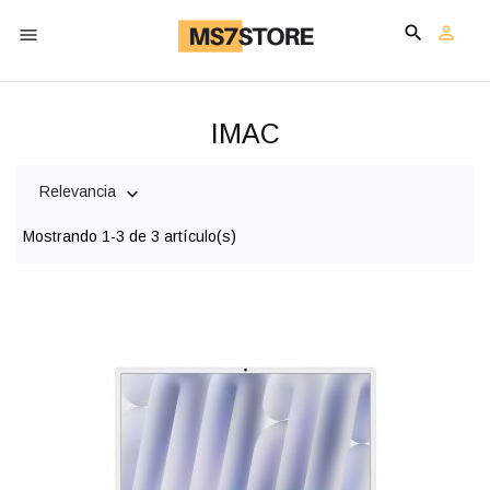


shopping_cart

IMAC
Relevancia

Mostrando 1-3 de 3 artí­culo(s)