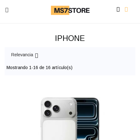


sh

IPHONE

Relevancia
Mostrando 1-16 de 16 artí­culo(s)