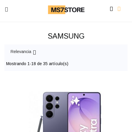


sh

SAMSUNG

Relevancia
Mostrando 1-18 de 35 artí­culo(s)